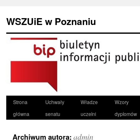
Przeskocz
do
WSZUiE w Poznaniu
treści
Strona
Uchwały
Władze
Wzory
główna
senatu
uczelni
dyplomów
admin
Archiwum autora: