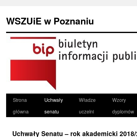
Przeskocz
do
WSZUiE w Poznaniu
treści
Strona
Uchwały
Władze
Wzory
główna
senatu
uczelni
dyplomów
Uchwały Senatu – rok akademicki 2018