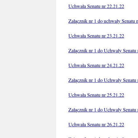
Uchwała Senatu nr 22.21.22
Załącznik nr 1 do uchwały Senatu 
Uchwała Senatu nr 23.21.22
Załącznik nr 1 do Uchwały Senatu 
Uchwała Senatu nr 24.21.22
Załącznik nr 1 do Uchwały Senatu 
Uchwała Senatu nr 25.21.22
Załącznik nr 1 do Uchwały Senatu 
Uchwała Senatu nr 26.21.22