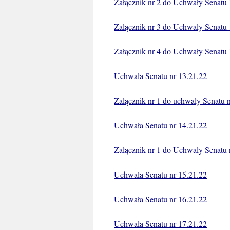
Załącznik nr 2 do Uchwały Senatu 
Załącznik nr 3 do Uchwały Senatu 
Załącznik nr 4 do Uchwały Senatu 
Uchwała Senatu nr 13.21.22
Załącznik nr 1 do uchwały Senatu 
Uc
hwała Senatu nr 14.21.22
Załącznik nr 1 do Uchwały Senatu 
Uchwała Senatu nr 15.21.22
Uchwała Senatu nr 16.21.22
Uchwała Senatu nr 17.21.22