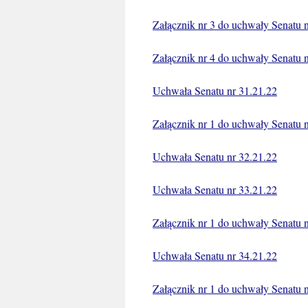
Załącznik nr 3 do uchwały Senatu 
Załącznik nr 4 do uchwały Senatu 
Uchwała Senatu nr 31.21.22
Załącznik nr 1 do uchwały Senatu 
Uchwała Senatu nr 32.21.22
Uchwała Senatu nr 33.21.22
Załącznik nr 1 do uchwały Senatu 
Uchwała Senatu nr 34.21.22
Załącznik nr 1 do uchwały Senatu 