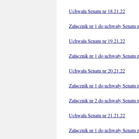
Uchwała Senatu nr 18.21.22
Załącznik nr 1 do uchwały Senatu 
Uchwała Senatu nr 19.21.22
Załącznik nr 1 do uchwały Senatu 
Uchwała Senatu nr 20.21.22
Załącznik nr 1 do uchwały Senatu 
Załącznik nr 2 do uchwały Senatu 
Uchwała Senatu nr 21.21.22
Załącznik nr 1 do uchwały Senatu 