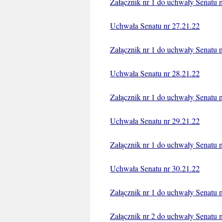
Załącznik nr 1 do uchwały Senatu 
Uchwała Senatu nr 27.21.22
Załącznik nr 1 do uchwały Senatu 
Uchwała Senatu nr 28.21.22
Załącznik nr 1 do uchwały Senatu 
Uchwała Senatu nr 29.21.22
Załącznik nr 1 do uchwały Senatu 
Uchwała Senatu nr 30.21.22
Załącznik nr 1 do uchwały Senatu 
Załącznik nr 2 do uchwały Senatu 